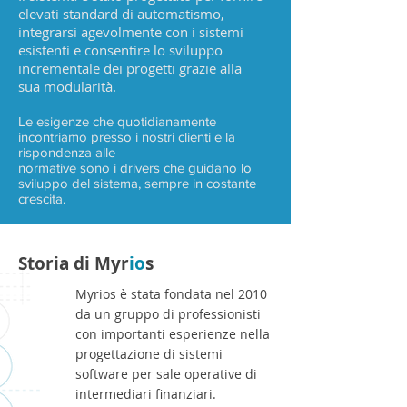
elevati standard di automatismo,
integrarsi agevolmente con i sistemi
esistenti e consentire lo sviluppo
incrementale dei progetti grazie alla
sua modularità.
Le esigenze che quotidianamente
incontriamo presso i nostri clienti e la
rispondenza alle
normative sono i drivers che guidano lo
sviluppo del sistema, sempre in costante
crescita.
Storia di Myr
io
s
Myrios è stata fondata nel 2010
da un gruppo di professionisti
con importanti esperienze nella
progettazione di sistemi
software per sale operative di
intermediari finanziari.