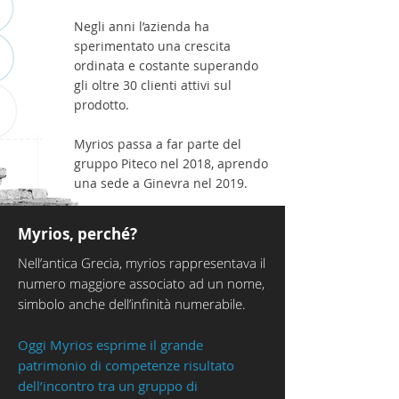
Negli anni l’azienda ha
sperimentato una crescita
ordinata e costante superando
gli oltre 30 clienti attivi sul
prodotto.
Myrios passa a far parte del
gruppo Piteco nel 2018, aprendo
una sede a Ginevra nel 2019.
Myrios, perché?
Nell’antica Grecia, myrios rappresentava il
numero maggiore associato ad un nome,
simbolo anche dell’infinità numerabile.
Oggi Myrios esprime il grande
patrimonio
di competenze risultato
dell’incontro tra un gruppo di