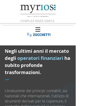
COMPLEX MADE SIMPLE
Negli ultimi anni il mercato
degli
operatori finanziari
ha
subito profonde
trasformazioni.
...
L’evoluzione dei principi contabili, sia
nazionali che internazionali, l’utilizzo di
strumenti derivati per le coperture, il