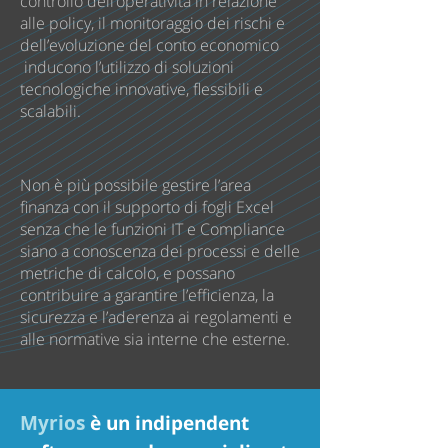
controllo dell’operatività in relazione
alle policy, il monitoraggio dei rischi e
dell’evoluzione del conto economico
inducono l’utilizzo di soluzioni
tecnologiche innovative, flessibili e
scalabili.
Non è più possibile gestire l’area
finanza con il supporto di fogli Excel
senza che le funzioni IT e Compliance
siano a conoscenza dei processi e delle
metriche di calcolo, e possano
contribuire a garantire l’efficienza, la
sicurezza e l’aderenza ai regolamenti e
alle normative sia interne che esterne.
Myrios
è un indipendent