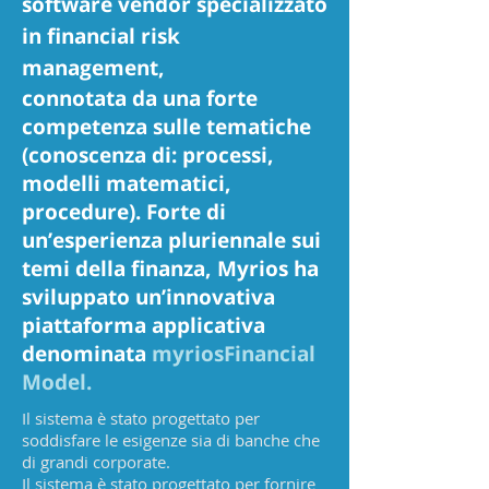
software vendor specializzato
in financial risk
management,
connotata da una forte
competenza sulle tematiche
(conoscenza di: processi,
modelli matematici,
procedure). Forte di
un’esperienza pluriennale sui
temi della finanza, Myrios ha
sviluppato un’innovativa
piattaforma applicativa
denominata
myriosFinancial
Model.
Il sistema è stato progettato per
soddisfare le esigenze sia di banche che
di grandi corporate.
Il sistema è stato progettato per fornire