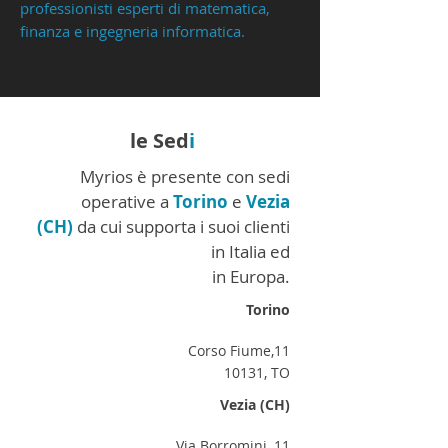
professionisti esperti di matematica,
finanza e ingegneria informatica.
le Sed
i
Myrios è presente con sedi
operative a
Torino
e
Vezia
(CH)
da cui supporta
i suoi clienti
in Italia ed
in Europa.
Torino
Corso Fiume,11
10131, TO
Vezia (CH)
Via Borromini, 11