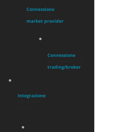
Connessione
con i più diffusi
market provider
Connessione
con piattaforme di
trading/broker
Integrazione
con sistemi
esistenti