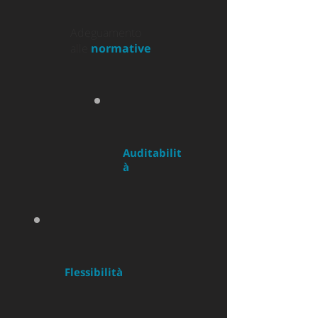
Adeguamento
alle
normative
Auditabilit
à
Flessibilità