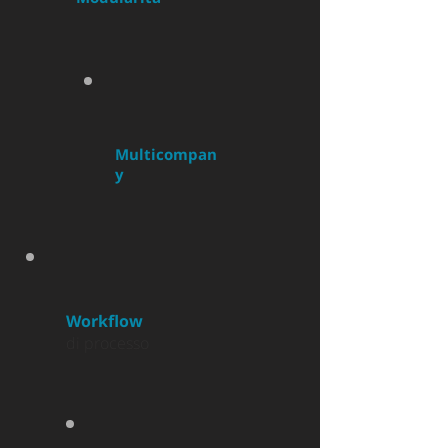
Multicompan
y
Workflow
di processo