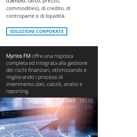
(
cambio
, tasso, prezzo,
commodities), di credito, di
controparte e di liquidità.
SOLUZIONI CORPORATE
Myrios FM
offre una risposta
completa ed integrata alla gestione
dei rischi finanziari, ottimizzando e
migliorando i processi di
inserimento dati, calcoli, analisi e
reporting.