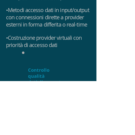
•Metodi accesso dati in input/output
con connessioni dirette a provider
esterni in forma differita o real-time
•Costruzione provider virtuali con
priorità di accesso dati
Controllo
qualità
dati
di mercato
utilizzati.
Gestione flessibile per
moderare costi info
provider.