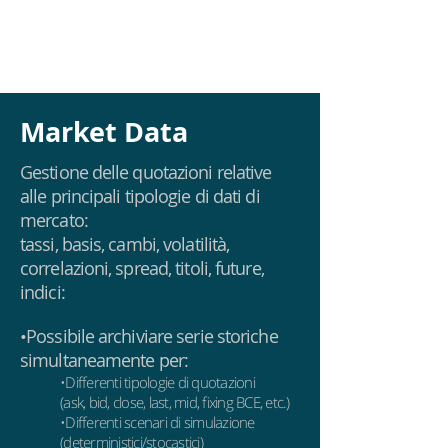
Market Data
Gestione delle quotazioni relative
alle principali tipologie di dati di
mercato:
tassi, basis, cambi, volatilità,
correlazioni, spread, titoli, future,
indici:
•Possibile archiviare serie storiche
simultaneamente per:
•Differenti tipologie di quotazioni
(ask, bid, close, last, mid, fixing BCE, etc.)
•Differenti scenari di simulazione
(deterministici/stocastici)